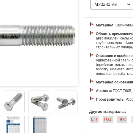
M20x80 мм
Материал:
Оцинкован
Область применения
автомобилей, сельск
трубопроводов. Широ
строительных площа
Описание и особенно
оцинкованной стали с
(приблизительные зн
головку. Диаметр мет
неполная резьба, кла
Материал основания
Аналоги:
ГОСТ 7805, 
Производитель:
Росс
Другие материалы:
Б/П
ГОЦ
НИК