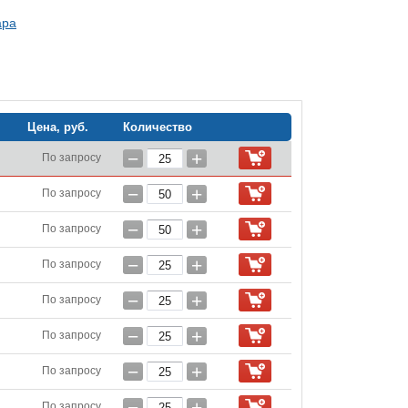
ара
Цена, руб.
Количество
−
+
По запросу
−
+
По запросу
−
+
По запросу
−
+
По запросу
−
+
По запросу
−
+
По запросу
−
+
По запросу
−
+
По запросу