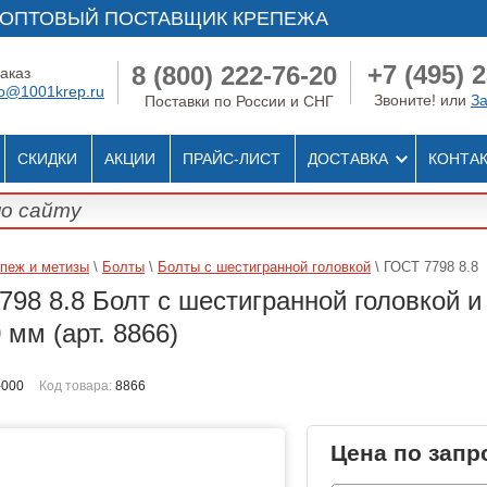
ОПТОВЫЙ ПОСТАВЩИК КРЕПЕЖА
+7 (495) 
8 (800) 222-76-20
аказ
fo@1001krep.ru
Звоните! или
За
Поставки по России и СНГ
СКИДКИ
АКЦИИ
ПРАЙС-ЛИСТ
ДОСТАВКА
КОНТА
пеж и метизы
\
Болты
\
Болты с шестигранной головкой
\ ГОСТ 7798 8.8
98 8.8 Болт с шестигранной головкой и
мм (арт. 8866)
-000
Код товара:
8866
Цена по запр