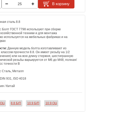
В корзину
ная сталь 8.8
:
Болт ГОСТ 7798 используют при сборке
охозяйственной техники и для монтажа
ко используется на мебельных фабриках и на
дках
сти:
Данную модель болта изготавливают из
 классом прочности 8.8. Он имеет резьбу на 1/2
ачения) или на всю длину стержня, шестигранную
рической резьбы варьируется от М6 до М48, полная/
сс точности B
:
Сталь, Металл
DIN 931, ISO 4018
ия / Китай
ОЦ
8.8 Б/П
10.9 Б/П
10.9 ОЦ