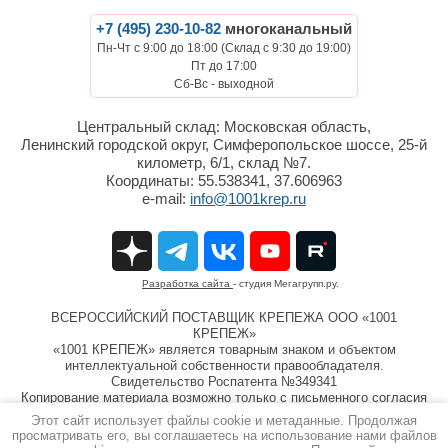
+7 (495) 230-10-82
многоканальный
Пн-Чт с 9:00 до 18:00 (Склад с 9:30 до 19:00)
Пт до 17:00
Сб-Вс - выходной
Центральный склад: Московская область,
Ленинский городской округ, Симферопольское шоссе, 25-й
километр, 6/1, склад №7.
Координаты: 55.538341, 37.606963
e-mail:
info@1001krep.ru
Разработка сайта
- студия Мегагрупп.ру.
ВСЕРОССИЙСКИЙ ПОСТАВЩИК КРЕПЕЖА ООО «1001
КРЕПЕЖ»
«1001 КРЕПЕЖ» является товарным знаком и объектом
интеллектуальной собственности правообладателя.
Свидетельство Роспатента №349341
Копирование материала возможно только с письменного согласия
компании ООО «1001 КРЕПЕЖ»
Этот сайт использует файлы cookie и метаданные. Продолжая
Информация на сайте 1001krep.ru не является публичной
просматривать его, вы соглашаетесь на использование нами файлов
офертой.