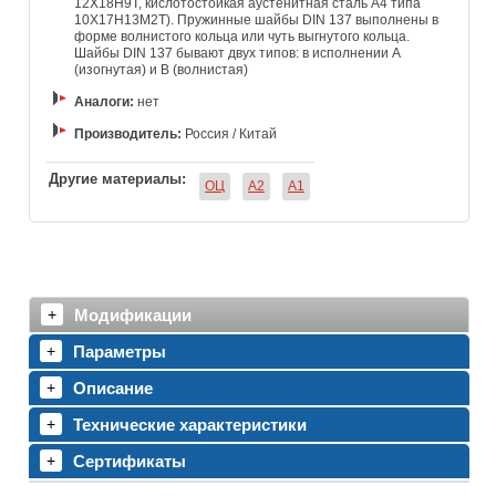
12Х18Н9Т, кислотостойкая аустенитная сталь А4 типа
10Х17Н13М2Т). Пружинные шайбы DIN 137 выполнены в
форме волнистого кольца или чуть выгнутого кольца.
Шайбы DIN 137 бывают двух типов: в исполнении А
(изогнутая) и В (волнистая)
Аналоги:
нет
Производитель:
Россия / Китай
Другие материалы:
ОЦ
A2
A1
Модификации
Параметры
Описание
Технические характеристики
Сертификаты