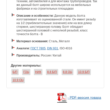
техники, автомобилей и для монтажа трубопроводов. Так
же данный болт широко используется на мебельных
фабриках и на строительных площадках
Описание и особенности:
Данную модель болта
изготавливают из оцинкованной стали. Он имеет резьбу
на 1/2 (приблизительные значения) или на всю длину
стержня, шестигранную головку. Болт обладает
шестигранной головкой с неполной резьбой, класс
точности болта - B
Материал основания:
Сталь, Металл
Аналоги:
ГОСТ 7805
,
DIN 931
, ISO 4016
Производитель:
Россия / Китай
Другие материалы:
Б/П
ГОЦ
НИК
8.8 Б/П
8.8 ОЦ
10.9 Б/П
10.9 ОЦ
- PDF-версия товара