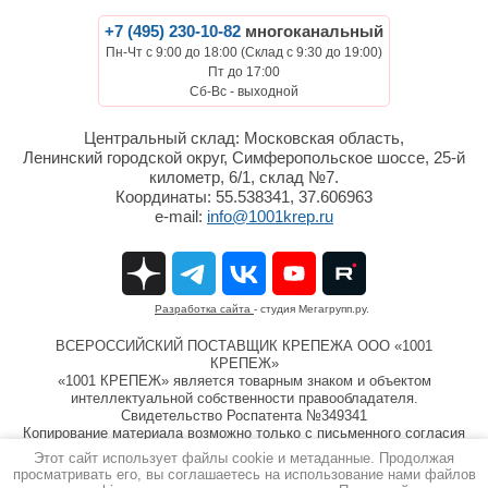
+7 (495) 230-10-82
многоканальный
Пн-Чт с 9:00 до 18:00 (Склад с 9:30 до 19:00)
Пт до 17:00
Сб-Вс - выходной
Центральный склад: Московская область,
Ленинский городской округ, Симферопольское шоссе, 25-й
километр, 6/1, склад №7.
Координаты: 55.538341, 37.606963
e-mail:
info@1001krep.ru
Разработка сайта
- студия Мегагрупп.ру.
ВСЕРОССИЙСКИЙ ПОСТАВЩИК КРЕПЕЖА ООО «1001
КРЕПЕЖ»
«1001 КРЕПЕЖ» является товарным знаком и объектом
интеллектуальной собственности правообладателя.
Свидетельство Роспатента №349341
Копирование материала возможно только с письменного согласия
компании ООО «1001 КРЕПЕЖ»
Этот сайт использует файлы cookie и метаданные. Продолжая
Информация на сайте 1001krep.ru не является публичной
просматривать его, вы соглашаетесь на использование нами файлов
офертой.