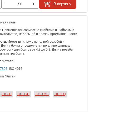
В корзину
ная сталь
:
Применяется совместно с гайками и шайбами в
оительстве, мебельной и прочей промышленности
сти:
Имеет шпильку с неполной резьбой и
. Длина болта определяется по длине шпильке.
очности для болтов от 4,8 до 5,8. Длина резьбы
 диаметра болта
:
Металл
7805
, ISO 4016
ия / Китай
8.8 ОЦ
10.9 Б/П
10.9 ОКС
10.9 ОЦ