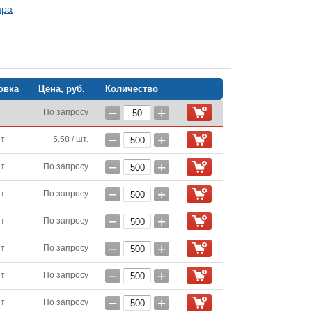
ара
овка
Цена, руб.
Количество
−
+
По запросу
−
+
шт
5.58 / шт.
−
+
шт
По запросу
−
+
шт
По запросу
−
+
шт
По запросу
−
+
шт
По запросу
−
+
шт
По запросу
−
+
шт
По запросу