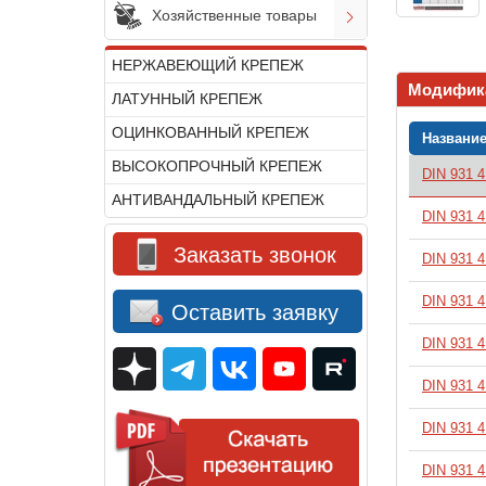
Хозяйственные товары
НЕРЖАВЕЮЩИЙ КРЕПЕЖ
Модифик
ЛАТУННЫЙ КРЕПЕЖ
ОЦИНКОВАННЫЙ КРЕПЕЖ
Названи
ВЫСОКОПРОЧНЫЙ КРЕПЕЖ
DIN 931 
В корзину
АНТИВАНДАЛЬНЫЙ КРЕПЕЖ
DIN 931 
В корзину
Заказать звонок
DIN 931 
В корзину
DIN 931 
В корзину
Оставить заявку
DIN 931 
В корзину
DIN 931 
В корзину
DIN 931 
В корзину
DIN 931 
В корзину