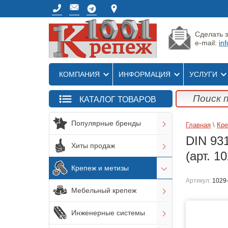
Сделать з
e-mail:
in
КОМПАНИЯ
ИНФОРМАЦИЯ
УСЛУГИ
КАТАЛОГ ТОВАРОВ
Популярные бренды
Главная
\
Кре
DIN 93
Хиты продаж
(арт. 1
Крепеж и метизы
Артикул:
1029
Мебельный крепеж
Инженерные системы