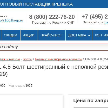
ОПТОВЫЙ ПОСТАВЩИК КРЕПЕЖА
+7 (495) 
8 (800) 222-76-20
аказ
fo@1001krep.ru
Звоните! или
За
Поставки по России и СНГ
СКИДКИ
АКЦИИ
ПРАЙС-ЛИСТ
ДОСТАВКА
КОНТА
пеж и метизы
\
Болты
\
Болты с шестигранной головкой
\ DIN 931 4.8 (M
1 4.8 Болт шестигранный с неполной рез
029)
-000
Код товара:
1029
Цена по запр