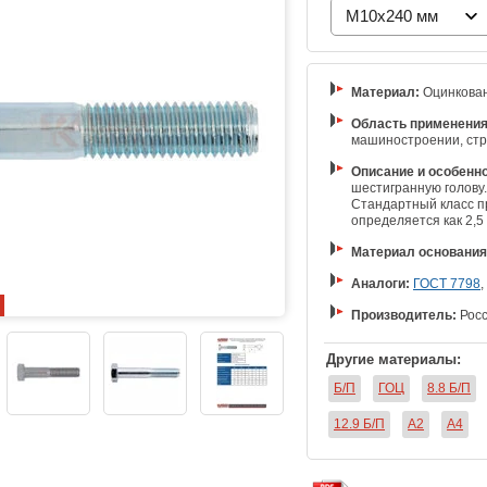
M10x240 мм
Материал:
Оцинкован
Область применения
машиностроении, стр
Описание и особенно
шестигранную голову
Стандартный класс пр
определяется как 2,5
Материал основания
Аналоги:
ГОСТ 7798
,
Производитель:
Росс
Другие материалы:
Б/П
ГОЦ
8.8 Б/П
12.9 Б/П
A2
A4