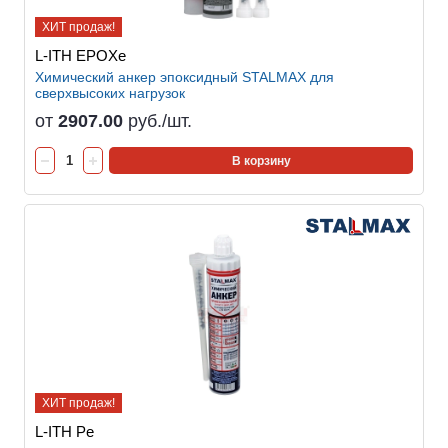
ХИТ продаж!
L-ITH EPOXe
Химический анкер эпоксидный STALMAX для
сверхвысоких нагрузок
от
2907.00
руб./шт.
В корзину
ХИТ продаж!
L-ITH Pe