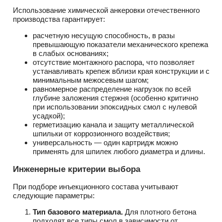
Использование химической анкеровки отечественного
производства гарантирует:
расчетную несущую способность, в разы
превышающую показатели механического крепежа
в слабых основаниях;
отсутствие монтажного распора, что позволяет
устанавливать крепеж вблизи края конструкции и с
минимальным межосевым шагом;
равномерное распределение нагрузок по всей
глубине заложения стержня (особенно критично
при использовании эпоксидных смол с нулевой
усадкой);
герметизацию канала и защиту металлической
шпильки от коррозионного воздействия;
универсальность — один картридж можно
применять для шпилек любого диаметра и длины.
Инженерные критерии выбора
При подборе инъекционного состава учитывают
следующие параметры:
Тип базового материала.
Для плотного бетона
подходят все типы смол в зависимости от