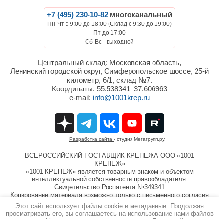
+7 (495) 230-10-82
многоканальный
Пн-Чт с 9:00 до 18:00 (Склад с 9:30 до 19:00)
Пт до 17:00
Сб-Вс - выходной
Центральный склад: Московская область,
Ленинский городской округ, Симферопольское шоссе, 25-й
километр, 6/1, склад №7.
Координаты: 55.538341, 37.606963
e-mail:
info@1001krep.ru
Разработка сайта
- студия Мегагрупп.ру.
ВСЕРОССИЙСКИЙ ПОСТАВЩИК КРЕПЕЖА ООО «1001
КРЕПЕЖ»
«1001 КРЕПЕЖ» является товарным знаком и объектом
интеллектуальной собственности правообладателя.
Свидетельство Роспатента №349341
Копирование материала возможно только с письменного согласия
компании ООО «1001 КРЕПЕЖ»
Этот сайт использует файлы cookie и метаданные. Продолжая
Информация на сайте 1001krep.ru не является публичной
просматривать его, вы соглашаетесь на использование нами файлов
офертой.