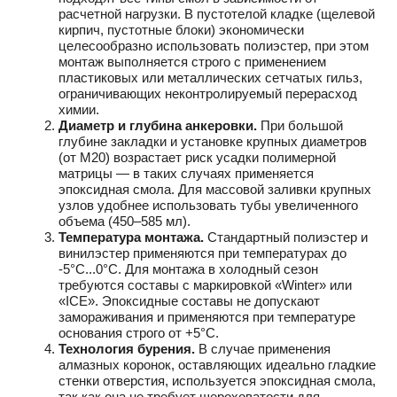
расчетной нагрузки. В пустотелой кладке (щелевой
кирпич, пустотные блоки) экономически
целесообразно использовать полиэстер, при этом
монтаж выполняется строго с применением
пластиковых или металлических сетчатых гильз,
ограничивающих неконтролируемый перерасход
химии.
Диаметр и глубина анкеровки.
При большой
глубине закладки и установке крупных диаметров
(от М20) возрастает риск усадки полимерной
матрицы — в таких случаях применяется
эпоксидная смола. Для массовой заливки крупных
узлов удобнее использовать тубы увеличенного
объема (450–585 мл).
Температура монтажа.
Стандартный полиэстер и
винилэстер применяются при температурах до
-5°C...0°C. Для монтажа в холодный сезон
требуются составы с маркировкой «Winter» или
«ICE». Эпоксидные составы не допускают
замораживания и применяются при температуре
основания строго от +5°C.
Технология бурения.
В случае применения
алмазных коронок, оставляющих идеально гладкие
стенки отверстия, используется эпоксидная смола,
так как она не требует шероховатости для