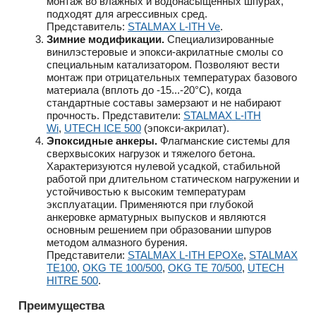
монтаж во влажных и водонасыщенных шпурах,
подходят для агрессивных сред.
Представитель:
STALMAX L-ITH Ve
.
Зимние модификации.
Специализированные
винилэстеровые и эпокси-акрилатные смолы со
специальным катализатором. Позволяют вести
монтаж при отрицательных температурах базового
материала (вплоть до -15...-20°C), когда
стандартные составы замерзают и не набирают
прочность. Представители:
STALMAX L-ITH
Wi
,
UTECH ICE 500
(эпокси-акрилат).
Эпоксидные анкеры.
Флагманские системы для
сверхвысоких нагрузок и тяжелого бетона.
Характеризуются нулевой усадкой, стабильной
работой при длительном статическом нагружении и
устойчивостью к высоким температурам
эксплуатации. Применяются при глубокой
анкеровке арматурных выпусков и являются
основным решением при образовании шпуров
методом алмазного бурения.
Представители:
STALMAX L-ITH EPOXe
,
STALMAX
TE100
,
OKG TE 100/500
,
OKG TE 70/500
,
UTECH
HITRE 500
.
Преимущества