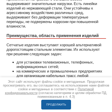
выдерживают значительные нагрузки. Есть линейки
изделий из нержавеющей стали. Они устойчивы к
агрессивному воздействию различных сред,
выдерживают без деформации температурные
перепады, не подвержены коррозии при повышенной
влажности.
Преимущества, область применения изделий
Сетчатые изделия выступают хорошей альтернативой
дорогостоящим стальным элементам. Их используют
при решении следующих задач:
для установки телевизионных, телефонных,
информационных сетей;
на коммерческих и промышленных предприятиях
для организации кабельных трасс любой
сложности;
Этот сайт использует файлы cookie и метаданные. Продолжая
при укладке силовых и слаботочных линий;
просматривать его, вы соглашаетесь на использование нами файлов
в жилых помещениях, где требуется визуальный
cookie и метаданных в соответствии с
Политикой
конфиденциальности
(согласно категориям и целям обработки ПД,
контроль за состоянием кабелей;
поименованным в п. 4.3)
для установки силовой и сигнальной проводки.
ПРОДОЛЖИТЬ
К преимуществам проволочных кабельных лотков
относят: