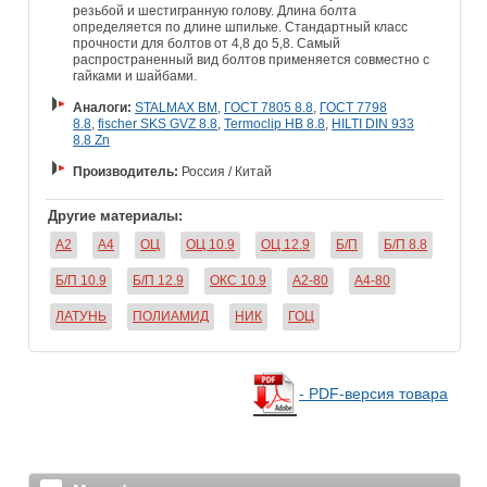
резьбой и шестигранную голову. Длина болта
определяется по длине шпильке. Стандартный класс
прочности для болтов от 4,8 до 5,8. Самый
распространенный вид болтов применяется совместно с
гайками и шайбами.
Аналоги:
STALMAX BM
,
ГОСТ 7805 8.8
,
ГОСТ 7798
8.8
,
fischer SKS GVZ 8.8
,
Termoclip HB 8.8
,
HILTI DIN 933
8.8 Zn
Производитель:
Россия / Китай
Другие материалы:
A2
A4
ОЦ
ОЦ 10.9
ОЦ 12.9
Б/П
Б/П 8.8
Б/П 10.9
Б/П 12.9
ОКС 10.9
A2-80
A4-80
ЛАТУНЬ
ПОЛИАМИД
НИК
ГОЦ
- PDF-версия товара