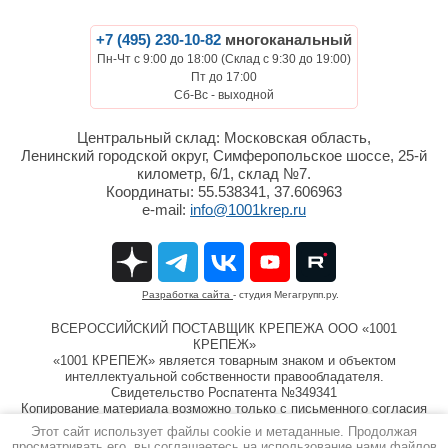
+7 (495) 230-10-82
многоканальный
Пн-Чт с 9:00 до 18:00 (Склад с 9:30 до 19:00)
Пт до 17:00
Сб-Вс - выходной
Центральный склад: Московская область,
Ленинский городской округ, Симферопольское шоссе, 25-й
километр, 6/1, склад №7.
Координаты: 55.538341, 37.606963
e-mail:
info@1001krep.ru
Разработка сайта
- студия Мегагрупп.ру.
ВСЕРОССИЙСКИЙ ПОСТАВЩИК КРЕПЕЖА ООО «1001
КРЕПЕЖ»
«1001 КРЕПЕЖ» является товарным знаком и объектом
интеллектуальной собственности правообладателя.
Свидетельство Роспатента №349341
Копирование материала возможно только с письменного согласия
компании ООО «1001 КРЕПЕЖ»
Этот сайт использует файлы cookie и метаданные. Продолжая
Информация на сайте 1001krep.ru не является публичной
просматривать его, вы соглашаетесь на использование нами файлов