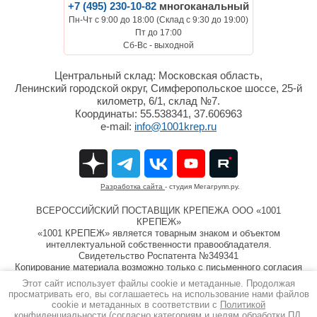
+7 (495) 230-10-82
многоканальный
Пн-Чт с 9:00 до 18:00 (Склад с 9:30 до 19:00)
Пт до 17:00
Сб-Вс - выходной
Центральный склад: Московская область,
Ленинский городской округ, Симферопольское шоссе, 25-й
километр, 6/1, склад №7.
Координаты: 55.538341, 37.606963
e-mail:
info@1001krep.ru
Разработка сайта
- студия Мегагрупп.ру.
ВСЕРОССИЙСКИЙ ПОСТАВЩИК КРЕПЕЖА ООО «1001
КРЕПЕЖ»
«1001 КРЕПЕЖ» является товарным знаком и объектом
интеллектуальной собственности правообладателя.
Свидетельство Роспатента №349341
Копирование материала возможно только с письменного согласия
компании ООО «1001 КРЕПЕЖ»
Этот сайт использует файлы cookie и метаданные. Продолжая
Информация на сайте 1001krep.ru не является публичной
просматривать его, вы соглашаетесь на использование нами файлов
офертой.
cookie и метаданных в соответствии с
Политикой
Copyright © 2013 - 2026
конфиденциальности
(согласно категориям и целям обработки ПД,