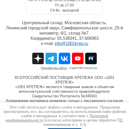
Пн-Чт с 9:00 до 18:00 (Склад с 9:30 до 19:00)
Пт до 17:00
Сб-Вс - выходной
Центральный склад: Московская область,
Ленинский городской округ, Симферопольское шоссе, 25-й
километр, 6/1, склад №7.
Координаты: 55.538341, 37.606963
e-mail:
info@1001krep.ru
Разработка сайта
- студия Мегагрупп.ру.
ВСЕРОССИЙСКИЙ ПОСТАВЩИК КРЕПЕЖА ООО «1001
КРЕПЕЖ»
«1001 КРЕПЕЖ» является товарным знаком и объектом
интеллектуальной собственности правообладателя.
Свидетельство Роспатента №349341
Копирование материала возможно только с письменного согласия
компании ООО «1001 КРЕПЕЖ»
Этот сайт использует файлы cookie и метаданные. Продолжая
Информация на сайте 1001krep.ru не является публичной
просматривать его, вы соглашаетесь на использование нами файлов
офертой.
cookie и метаданных в соответствии с
Политикой
Copyright © 2013 - 2026
конфиденциальности
(согласно категориям и целям обработки ПД,
Политика конфиденциальности
поименованным в п. 4.3)